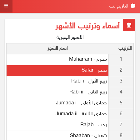
التاريخ نت
أسماء وترتيب الأشهر
الأشهر الهجرية
الترتيب
اسم الشهر
1
محرم - Muharram
2
صفر - Safar
3
ربيع الأول - Rabi i
4
ربيع الثاني - Rabi ii
5
جمادى الأولى - Jumada i
6
جمادى الثانية - Jumada ii
7
رجب - Rajab
8
شعبان - Shaaban