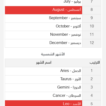
7
يوليو - July
8
أغسطس - August
9
سبتمبر - September
10
أكتوبر - October
11
نوفمبر - November
12
ديسمبر - December
الأشهر الشمسية
الترتيب
اسم الشهر
1
الحمل - Aries
2
الثور - Taurus
3
الجوزا - Gemini
4
السرطان - Cancer
5
الأسد - Leo