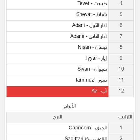
4
طيبيت - Tevet
5
شباط - Shevat
6
آذار الأول - Adar i
7
آذار الثاني - Adar ii
8
نيسان - Nisan
9
إيار - Iyyar
10
سيوان - Sivan
11
تموز - Tammuz
12
آب - Av
الأبراج
الترتيب
البرج
1
الجدي - Capricorn
2
القوس - Sagittarius