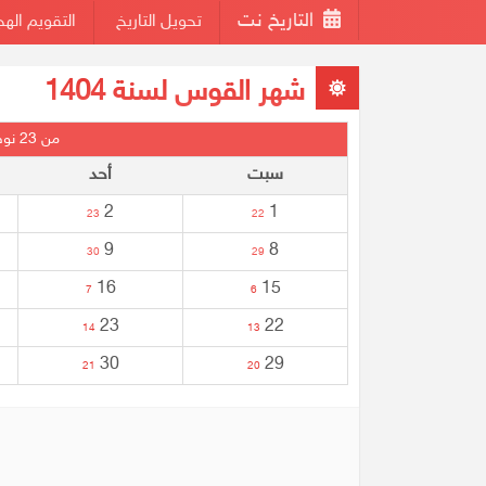
التاريخ نت
تحويل التاريخ
التقويم اله
شهر القوس لسنة 1404
من 23 نوفمبر
سبت
أحد
2
1
23
22
9
8
30
29
16
15
7
6
23
22
14
13
30
29
21
20