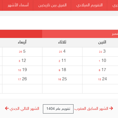
جري
التقويم الميلادي
الفرق بين تاريخين
أسماء الأشهر
اثنين
ثلاثاء
أربعاء
5
4
3
26
25
24
12
11
10
3
2
1
19
18
17
10
9
8
26
25
24
17
16
15
الشهر السابق العقرب
الشهر التالي الجدي
تقويم عام 1404