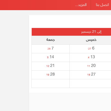
اتصل بنا
المزيد...
إلى 21 ديسمبر
خميس
جمعة
7
6
28
27
14
13
5
4
21
20
12
11
28
27
19
18